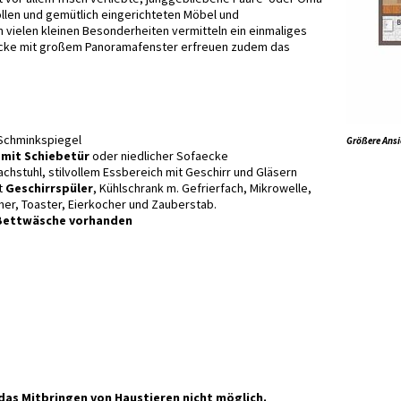
ollen und gemütlich eingerichteten Möbel und
n vielen kleinen Besonderheiten vermitteln ein einmaliges
zecke mit großem Panoramafenster erfreuen zudem das
Schminkspiegel
Größere Ansi
r
mit Schiebetür
oder niedlicher Sofaecke
hstuhl, stilvollem Essbereich mit Geschirr und Gläsern
t
Geschirrspüler
, Kühlschrank m. Gefrierfach, Mikrowelle,
er, Toaster, Eierkocher und Zauberstab.
 Bettwäsche vorhanden
das Mitbringen von Haustieren nicht möglich.