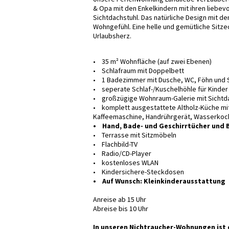
& Opa mit den Enkelkindern mit ihren liebev
Sichtdachstuhl. Das natürliche Design mit de
Wohngefühl. Eine helle und gemütliche Sit
Urlaubsherz.
• 35 m² Wohnfläche (auf zwei Ebenen)
• Schlafraum mit Doppelbett
• 1 Badezimmer mit Dusche, WC, Föhn und 
• seperate Schlaf-/Kuschelhöhle für Kinde
• großzügige Wohnraum-Galerie mit Sichtdac
• komplett ausgestattete Altholz-Küche mi
Kaffeemaschine, Handrührgerät, Wasserkoch
• Hand, Bade- und Geschirrtücher und
• Terrasse mit Sitzmöbeln
• Flachbild-TV
• Radio/CD-Player
• kostenloses WLAN
• Kindersichere-Steckdosen
• Auf Wunsch: Kleinkinderausstattung
Anreise ab 15 Uhr
Abreise bis 10 Uhr
In unseren Nichtraucher-Wohnungen ist 