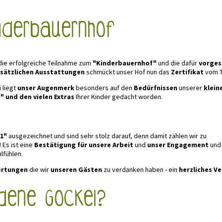
nderbauernhof
die erfolgreiche Teilnahme zum
"Kinderbauernhof"
und die dafür
vorges
sätzlichen Ausstattungen
schmückt unser Hof nun das
Zertifikat
vom T
 liegt
unser Augenmerk
besonders auf den
Bedürfnissen
unserer
klein
 und den vielen Extras
Ihrer Kinder gedacht worden.
1"
ausgezeichnet und sind sehr stolz darauf, denn damit zählen wir zu
! Es ist eine
Bestätigung für unsere Arbeit
und
unser Engagement
und 
lfühlen.
ertungen
die wir
unseren Gästen
zu verdanken haben - ein
herzliches Ve
dene Gockel?