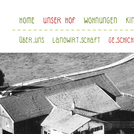
Navigation
HOME
UNSER HOF
WOHNUNGEN
KI
überspringen
Navigation
ÜBER.UNS
LANDWIRT.SCHAFT
GE.SCHIC
überspringen