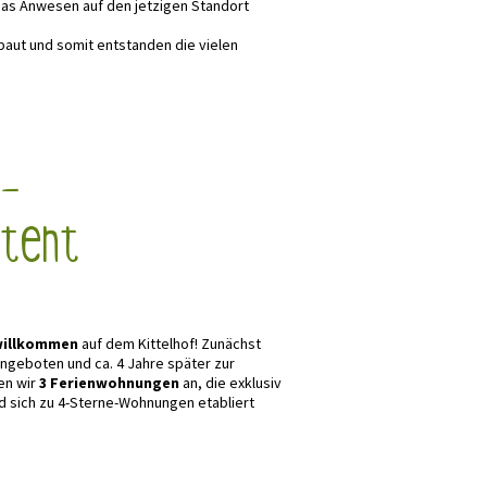
das Anwesen auf den jetzigen Standort
aut und somit entstanden die vielen
 –
steht
 willkommen
auf dem Kittelhof! Zunächst
ngeboten und ca. 4 Jahre später zur
en wir
3 Ferienwohnungen
an, die exklusiv
und sich zu 4-Sterne-Wohnungen etabliert