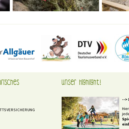
orisches
Unser Highlight!
-->
Hie
ITTSVERSICHERUNG
jed
Spi
ein