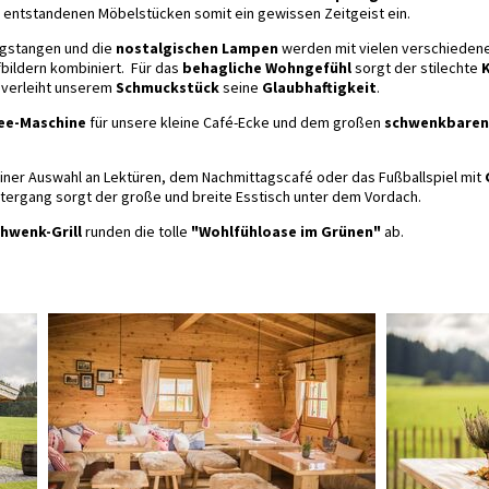
entstandenen Möbelstücken somit ein gewissen Zeitgeist ein.
gstangen und die
nostalgischen Lampen
werden mit vielen verschiedene
bildern kombiniert. Für das
behagliche Wohngefühl
sorgt der stilechte
 verleiht unserem
Schmuckstück
seine
Glaubhaftigkeit
.
ee-Maschine
für unsere kleine Café-Ecke und dem großen
schwenkbaren 
einer Auswahl an Lektüren, dem Nachmittagscafé oder das Fußballspiel mit
ntergang sorgt der große und breite Esstisch unter dem Vordach.
hwenk-Grill
runden die tolle
"Wohlfühloase im Grünen"
ab.