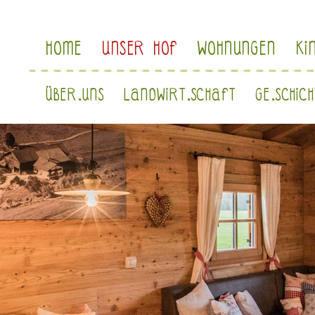
Navigation
HOME
UNSER HOF
WOHNUNGEN
KI
überspringen
Navigation
ÜBER.UNS
LANDWIRT.SCHAFT
GE.SCHIC
überspringen